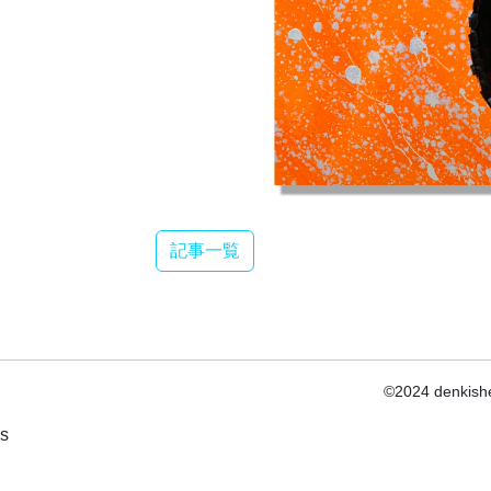
記事一覧
©2024 denkishe
s