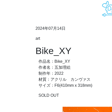
2024年07月14日
art
Bike_XY
作品名：Bike_XY
作者名：五加理絵
制作年：2022
材質：アクリル カンヴァス
サイズ：F6(410mm x 318mm)
SOLD OUT